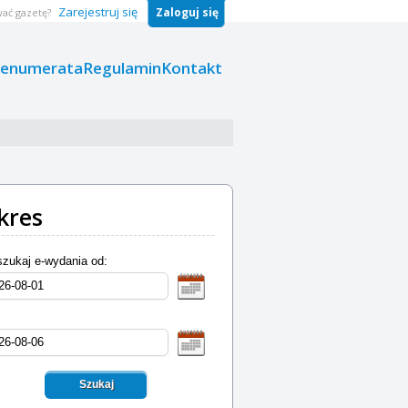
Zarejestruj się
Zaloguj się
ać gazetę?
renumerata
Regulamin
Kontakt
kres
zukaj e-wydania od:
Szukaj