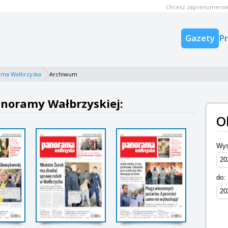
Chcesz zaprenumerow
Gazety
P
ama Wałbrzyska
Archiwum
noramy Wałbrzyskiej:
O
Wys
do: