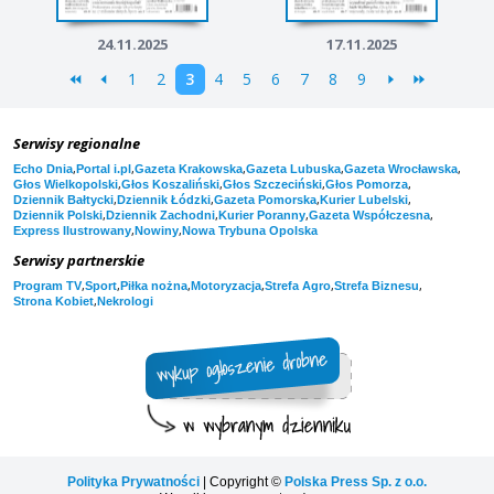
24.11.2025
17.11.2025
1
2
3
4
5
6
7
8
9
Serwisy regionalne
,
,
,
,
,
Echo Dnia
Portal i.pl
Gazeta Krakowska
Gazeta Lubuska
Gazeta Wrocławska
,
,
,
,
Głos Wielkopolski
Głos Koszaliński
Głos Szczeciński
Głos Pomorza
,
,
,
,
Dziennik Bałtycki
Dziennik Łódzki
Gazeta Pomorska
Kurier Lubelski
,
,
,
,
Dziennik Polski
Dziennik Zachodni
Kurier Poranny
Gazeta Współczesna
,
,
Express Ilustrowany
Nowiny
Nowa Trybuna Opolska
Serwisy partnerskie
,
,
,
,
,
,
Program TV
Sport
Piłka nożna
Motoryzacja
Strefa Agro
Strefa Biznesu
,
Strona Kobiet
Nekrologi
Polityka Prywatności
| Copyright ©
Polska Press Sp. z o.o.