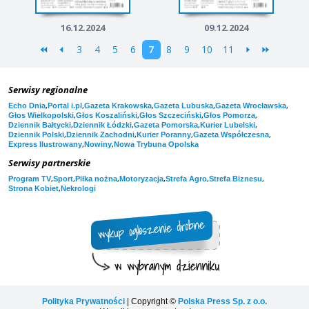
16.12.2024
09.12.2024
3
4
5
6
7
8
9
10
11
Serwisy regionalne
,
,
,
,
,
Echo Dnia
Portal i.pl
Gazeta Krakowska
Gazeta Lubuska
Gazeta Wrocławska
,
,
,
,
Głos Wielkopolski
Głos Koszaliński
Głos Szczeciński
Głos Pomorza
,
,
,
,
Dziennik Bałtycki
Dziennik Łódzki
Gazeta Pomorska
Kurier Lubelski
,
,
,
,
Dziennik Polski
Dziennik Zachodni
Kurier Poranny
Gazeta Współczesna
,
,
Express Ilustrowany
Nowiny
Nowa Trybuna Opolska
Serwisy partnerskie
,
,
,
,
,
,
Program TV
Sport
Piłka nożna
Motoryzacja
Strefa Agro
Strefa Biznesu
,
Strona Kobiet
Nekrologi
Polityka Prywatności
| Copyright ©
Polska Press Sp. z o.o.