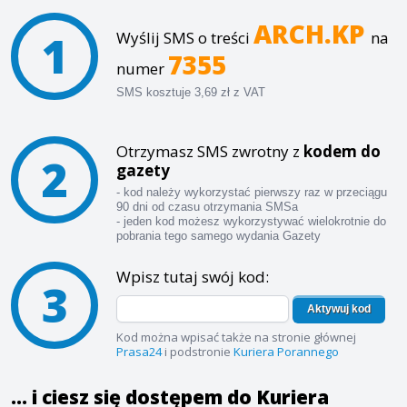
ARCH.KP
1
Wyślij SMS o treści
na
7355
numer
SMS kosztuje 3,69 zł z VAT
Otrzymasz SMS zwrotny z
kodem do
2
gazety
- kod należy wykorzystać pierwszy raz w przeciągu
90 dni od czasu otrzymania SMSa
- jeden kod możesz wykorzystywać wielokrotnie do
pobrania tego samego wydania Gazety
Wpisz tutaj swój kod:
3
Aktywuj kod
Kod można wpisać także na stronie głównej
Prasa24
i podstronie
Kuriera Porannego
... i ciesz się dostępem do Kuriera