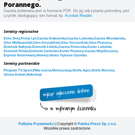
Porannego.
Gazeta pobierana jest w formacie PDF. Do jej odczytania potrzebny jest
czytnik obsługujący ten format np.
Acrobat Reader
.
Serwisy regionalne
,
,
,
,
,
Echo Dnia
Portal i.pl
Gazeta Krakowska
Gazeta Lubuska
Gazeta Wrocławska
,
,
,
,
Głos Wielkopolski
Głos Koszaliński
Głos Szczeciński
Głos Pomorza
,
,
,
,
Dziennik Bałtycki
Dziennik Łódzki
Gazeta Pomorska
Kurier Lubelski
,
,
,
,
Dziennik Polski
Dziennik Zachodni
Kurier Poranny
Gazeta Współczesna
,
,
Express Ilustrowany
Nowiny
Nowa Trybuna Opolska
Serwisy partnerskie
,
,
,
,
,
,
Program TV
Sport
Piłka nożna
Motoryzacja
Strefa Agro
Strefa Biznesu
,
Strona Kobiet
Nekrologi
Polityka Prywatności
| Copyright ©
Polska Press Sp. z o.o.
Wszelkie prawa zastrzeżone.