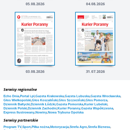
05.08.2026
04.08.2026
03.08.2026
31.07.2026
Serwisy regionalne
,
,
,
,
,
Echo Dnia
Portal i.pl
Gazeta Krakowska
Gazeta Lubuska
Gazeta Wrocławska
,
,
,
,
Głos Wielkopolski
Głos Koszaliński
Głos Szczeciński
Głos Pomorza
,
,
,
,
Dziennik Bałtycki
Dziennik Łódzki
Gazeta Pomorska
Kurier Lubelski
,
,
,
,
Dziennik Polski
Dziennik Zachodni
Kurier Poranny
Gazeta Współczesna
,
,
Express Ilustrowany
Nowiny
Nowa Trybuna Opolska
Serwisy partnerskie
,
,
,
,
,
,
Program TV
Sport
Piłka nożna
Motoryzacja
Strefa Agro
Strefa Biznesu