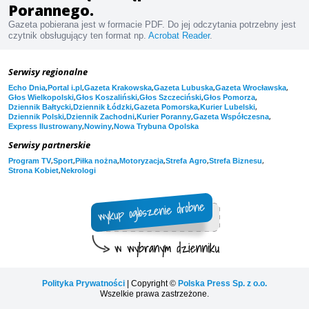
Porannego.
Gazeta pobierana jest w formacie PDF. Do jej odczytania potrzebny jest
czytnik obsługujący ten format np.
Acrobat Reader
.
Serwisy regionalne
,
,
,
,
,
Echo Dnia
Portal i.pl
Gazeta Krakowska
Gazeta Lubuska
Gazeta Wrocławska
,
,
,
,
Głos Wielkopolski
Głos Koszaliński
Głos Szczeciński
Głos Pomorza
,
,
,
,
Dziennik Bałtycki
Dziennik Łódzki
Gazeta Pomorska
Kurier Lubelski
,
,
,
,
Dziennik Polski
Dziennik Zachodni
Kurier Poranny
Gazeta Współczesna
,
,
Express Ilustrowany
Nowiny
Nowa Trybuna Opolska
Serwisy partnerskie
,
,
,
,
,
,
Program TV
Sport
Piłka nożna
Motoryzacja
Strefa Agro
Strefa Biznesu
,
Strona Kobiet
Nekrologi
Polityka Prywatności
| Copyright ©
Polska Press Sp. z o.o.
Wszelkie prawa zastrzeżone.