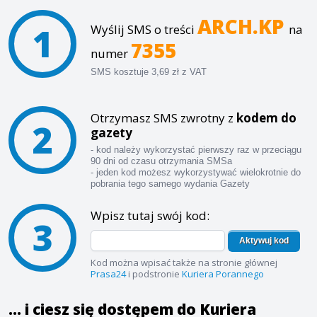
ARCH.KP
1
Wyślij SMS o treści
na
7355
numer
SMS kosztuje 3,69 zł z VAT
Otrzymasz SMS zwrotny z
kodem do
2
gazety
- kod należy wykorzystać pierwszy raz w przeciągu
90 dni od czasu otrzymania SMSa
- jeden kod możesz wykorzystywać wielokrotnie do
pobrania tego samego wydania Gazety
Wpisz tutaj swój kod:
3
Aktywuj kod
Kod można wpisać także na stronie głównej
Prasa24
i podstronie
Kuriera Porannego
... i ciesz się dostępem do Kuriera