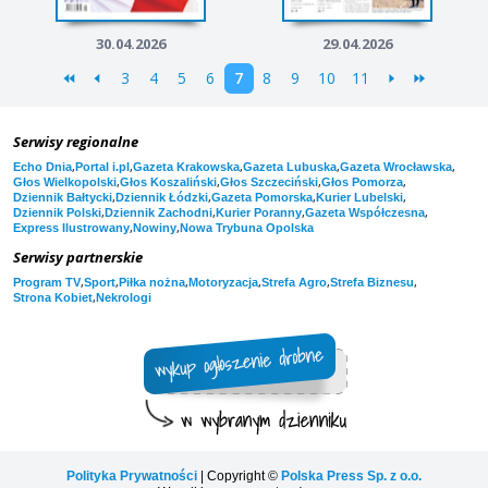
30.04.2026
29.04.2026
3
4
5
6
7
8
9
10
11
Serwisy regionalne
,
,
,
,
,
Echo Dnia
Portal i.pl
Gazeta Krakowska
Gazeta Lubuska
Gazeta Wrocławska
,
,
,
,
Głos Wielkopolski
Głos Koszaliński
Głos Szczeciński
Głos Pomorza
,
,
,
,
Dziennik Bałtycki
Dziennik Łódzki
Gazeta Pomorska
Kurier Lubelski
,
,
,
,
Dziennik Polski
Dziennik Zachodni
Kurier Poranny
Gazeta Współczesna
,
,
Express Ilustrowany
Nowiny
Nowa Trybuna Opolska
Serwisy partnerskie
,
,
,
,
,
,
Program TV
Sport
Piłka nożna
Motoryzacja
Strefa Agro
Strefa Biznesu
,
Strona Kobiet
Nekrologi
Polityka Prywatności
| Copyright ©
Polska Press Sp. z o.o.