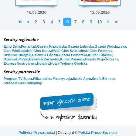
16.05.2026
15.05.2026
2
3
4
5
6
7
8
9
10
Serwisy regionalne
,
,
,
,
,
Echo Dnia
Portal i.pl
Gazeta Krakowska
Gazeta Lubuska
Gazeta Wrocławska
,
,
,
,
Głos Wielkopolski
Głos Koszaliński
Głos Szczeciński
Głos Pomorza
,
,
,
,
Dziennik Bałtycki
Dziennik Łódzki
Gazeta Pomorska
Kurier Lubelski
,
,
,
,
Dziennik Polski
Dziennik Zachodni
Kurier Poranny
Gazeta Współczesna
,
,
Express Ilustrowany
Nowiny
Nowa Trybuna Opolska
Serwisy partnerskie
,
,
,
,
,
,
Program TV
Sport
Piłka nożna
Motoryzacja
Strefa Agro
Strefa Biznesu
,
Strona Kobiet
Nekrologi
Polityka Prywatności
| Copyright ©
Polska Press Sp. z o.o.