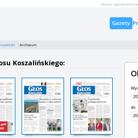
Chcesz zaprenumerow
Gazety
P
oszaliński
Archiwum
su Koszalińskiego:
O
Wys
do: