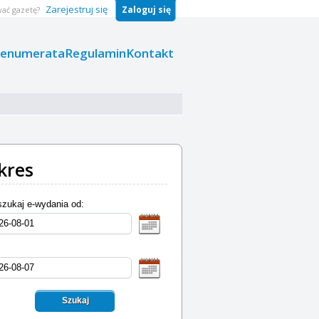
Zarejestruj się
Zaloguj się
ać gazetę?
renumerata
Regulamin
Kontakt
kres
zukaj e-wydania od:
Szukaj