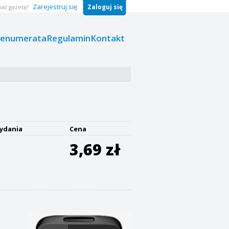
Zarejestruj się
Zaloguj się
ać gazetę?
renumerata
Regulamin
Kontakt
ydania
Cena
3,69 zł