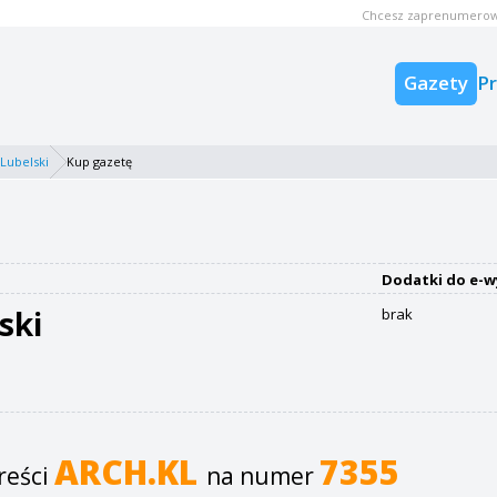
Chcesz zaprenumerow
Gazety
P
 Lubelski
Kup gazetę
Dodatki do e-w
ski
brak
ARCH.KL
7355
reści
na numer