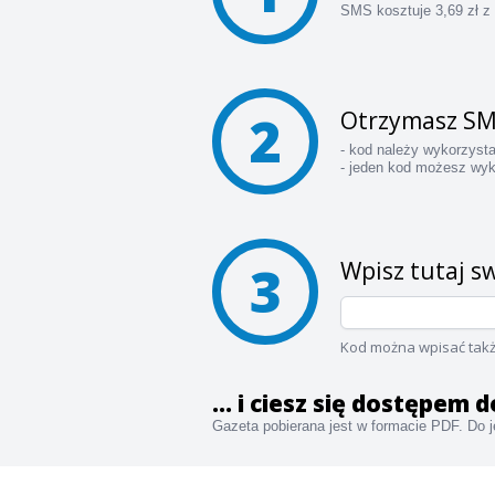
SMS kosztuje 3,69 zł z
2
Otrzymasz SM
- kod należy wykorzyst
- jeden kod możesz wyk
3
Wpisz tutaj sw
Kod można wpisać takż
... i ciesz się dostępem 
Gazeta pobierana jest w formacie PDF. Do je