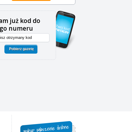
m już kod do
ego numeru
Pobierz gazetę
,