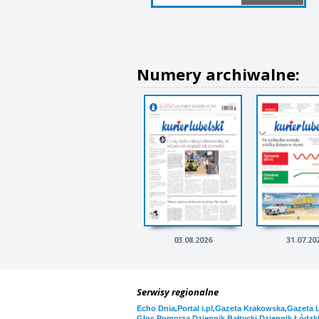
Numery archiwalne:
03.08.2026
31.07.20
Serwisy regionalne
,
,
,
Echo Dnia
Portal i.pl
Gazeta Krakowska
Gazeta 
,
,
Głos Pomorza
Dziennik Bałtycki
Dziennik Łódzk