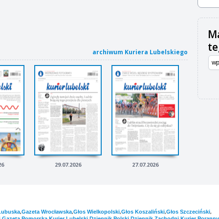
Ma
t
archiwum Kuriera Lubelskiego
26
29.07.2026
27.07.2026
,
,
,
,
,
Lubuska
Gazeta Wrocławska
Głos Wielkopolski
Głos Koszaliński
Głos Szczeciński
,
,
,
,
,
i
Gazeta Pomorska
Kurier Lubelski
Dziennik Polski
Dziennik Zachodni
Kurier Poranny