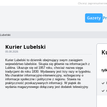
Chcesz zaprenumerow
Gazety
P
 Lubelski
Kurier Lubelski
K
05.08.2026
Kurier Lubelski to dziennik obejmujący swym zasięgiem
województwo lubelskie. Skupia się głównie na informacjach z
Lublina. Ukazuje się od 1957 roku, chociaż nazwa sięga
tyl
tradycjami do roku 1830. Wydawany jest trzy razy w tygodniu.
Ma charakter informacyjno-interwencyjny, wzbogacony o
informacje społeczne i polityczne z regionu. Stawia na
praktyczność przekazywanych informacji. W piątek do
wydania magazynowego dołączany jest dodatek telewizyjny.