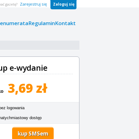
Zarejestruj się
Zaloguj się
ać gazetę?
renumerata
Regulamin
Kontakt
up e-wydanie
3,69 zł
ko
bez logowania
natychmiastowy dostęp
kup SMSem