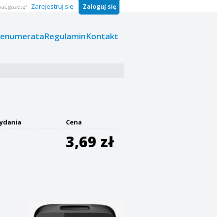
Zarejestruj się
Zaloguj się
ać gazetę?
renumerata
Regulamin
Kontakt
ydania
Cena
3,69 zł