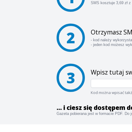
SMS kosztuje 3,69 zł z
2
Otrzymasz SM
- kod należy wykorzyst
- jeden kod możesz wyk
3
Wpisz tutaj sw
Kod można wpisać takż
... i ciesz się dostępem 
Gazeta pobierana jest w formacie PDF. Do je