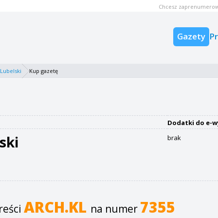
Chcesz zaprenumerow
Gazety
P
 Lubelski
Kup gazetę
Dodatki do e-w
ski
brak
ARCH.KL
7355
reści
na numer