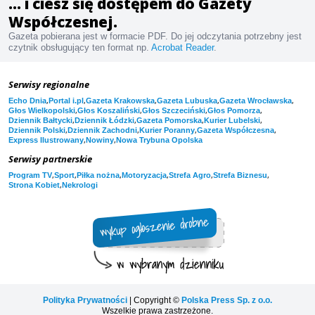
... i ciesz się dostępem do Gazety
Współczesnej.
Gazeta pobierana jest w formacie PDF. Do jej odczytania potrzebny jest
czytnik obsługujący ten format np.
Acrobat Reader
.
Serwisy regionalne
,
,
,
,
,
Echo Dnia
Portal i.pl
Gazeta Krakowska
Gazeta Lubuska
Gazeta Wrocławska
,
,
,
,
Głos Wielkopolski
Głos Koszaliński
Głos Szczeciński
Głos Pomorza
,
,
,
,
Dziennik Bałtycki
Dziennik Łódzki
Gazeta Pomorska
Kurier Lubelski
,
,
,
,
Dziennik Polski
Dziennik Zachodni
Kurier Poranny
Gazeta Współczesna
,
,
Express Ilustrowany
Nowiny
Nowa Trybuna Opolska
Serwisy partnerskie
,
,
,
,
,
,
Program TV
Sport
Piłka nożna
Motoryzacja
Strefa Agro
Strefa Biznesu
,
Strona Kobiet
Nekrologi
Polityka Prywatności
| Copyright ©
Polska Press Sp. z o.o.
Wszelkie prawa zastrzeżone.