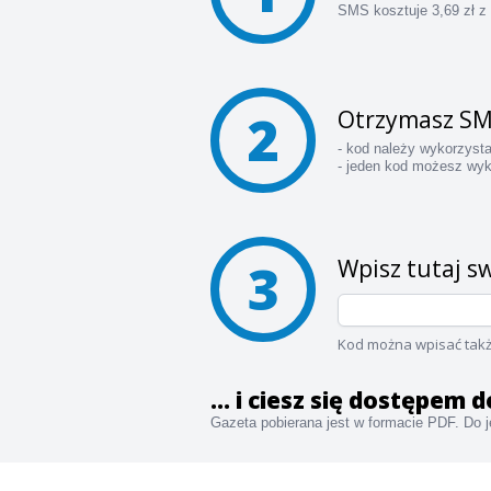
SMS kosztuje 3,69 zł z
2
Otrzymasz SM
- kod należy wykorzyst
- jeden kod możesz wyk
3
Wpisz tutaj sw
Kod można wpisać takż
... i ciesz się dostępem
Gazeta pobierana jest w formacie PDF. Do je