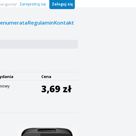
Zarejestruj się
Zaloguj się
ać gazetę?
renumerata
Regulamin
Kontakt
ydania
Cena
3,69 zł
niowy