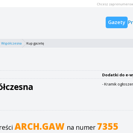
Chcesz zaprenumerow
Gazety
P
 Współczesna
Kup gazetę
Dodatki do e-w
ółczesna
- Kramik ogłosze
ARCH.GAW
7355
reści
na numer