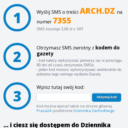
ARCH.DZ
1
Wyślij SMS o treści
na
7355
numer
SMS kosztuje 3,69 zł z VAT
Otrzymasz SMS zwrotny z
kodem do
2
gazety
- kod należy wykorzystać pierwszy raz w przeciągu
90 dni od czasu otrzymania SMSa
- jeden kod możesz wykorzystywać wielokrotnie do
pobrania tego samego wydania Gazety
Wpisz tutaj swój kod:
3
Aktywuj kod
Kod można wpisać także na stronie głównej
Prasa24
i podstronie
Dziennika Zachodniego
... i ciesz się dostępem do Dziennika