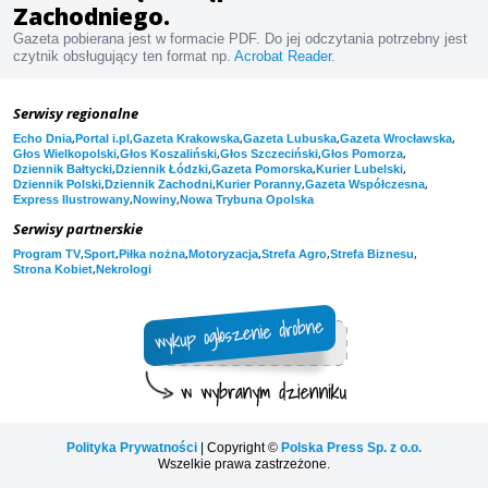
Zachodniego.
Gazeta pobierana jest w formacie PDF. Do jej odczytania potrzebny jest
czytnik obsługujący ten format np.
Acrobat Reader
.
Serwisy regionalne
,
,
,
,
,
Echo Dnia
Portal i.pl
Gazeta Krakowska
Gazeta Lubuska
Gazeta Wrocławska
,
,
,
,
Głos Wielkopolski
Głos Koszaliński
Głos Szczeciński
Głos Pomorza
,
,
,
,
Dziennik Bałtycki
Dziennik Łódzki
Gazeta Pomorska
Kurier Lubelski
,
,
,
,
Dziennik Polski
Dziennik Zachodni
Kurier Poranny
Gazeta Współczesna
,
,
Express Ilustrowany
Nowiny
Nowa Trybuna Opolska
Serwisy partnerskie
,
,
,
,
,
,
Program TV
Sport
Piłka nożna
Motoryzacja
Strefa Agro
Strefa Biznesu
,
Strona Kobiet
Nekrologi
Polityka Prywatności
| Copyright ©
Polska Press Sp. z o.o.
Wszelkie prawa zastrzeżone.