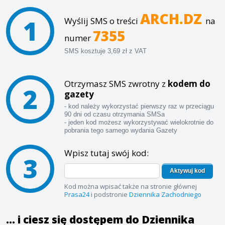
ARCH.DZ
1
Wyślij SMS o treści
na
7355
numer
SMS kosztuje 3,69 zł z VAT
Otrzymasz SMS zwrotny z
kodem do
2
gazety
- kod należy wykorzystać pierwszy raz w przeciągu
90 dni od czasu otrzymania SMSa
- jeden kod możesz wykorzystywać wielokrotnie do
pobrania tego samego wydania Gazety
Wpisz tutaj swój kod:
3
Aktywuj kod
Kod można wpisać także na stronie głównej
Prasa24
i podstronie
Dziennika Zachodniego
... i ciesz się dostępem do Dziennika