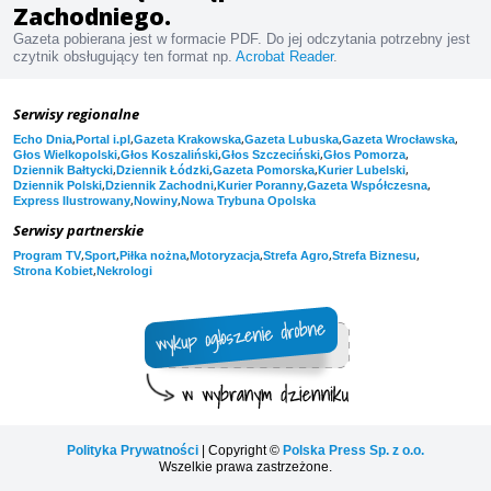
Zachodniego.
Gazeta pobierana jest w formacie PDF. Do jej odczytania potrzebny jest
czytnik obsługujący ten format np.
Acrobat Reader
.
Serwisy regionalne
,
,
,
,
,
Echo Dnia
Portal i.pl
Gazeta Krakowska
Gazeta Lubuska
Gazeta Wrocławska
,
,
,
,
Głos Wielkopolski
Głos Koszaliński
Głos Szczeciński
Głos Pomorza
,
,
,
,
Dziennik Bałtycki
Dziennik Łódzki
Gazeta Pomorska
Kurier Lubelski
,
,
,
,
Dziennik Polski
Dziennik Zachodni
Kurier Poranny
Gazeta Współczesna
,
,
Express Ilustrowany
Nowiny
Nowa Trybuna Opolska
Serwisy partnerskie
,
,
,
,
,
,
Program TV
Sport
Piłka nożna
Motoryzacja
Strefa Agro
Strefa Biznesu
,
Strona Kobiet
Nekrologi
Polityka Prywatności
| Copyright ©
Polska Press Sp. z o.o.
Wszelkie prawa zastrzeżone.