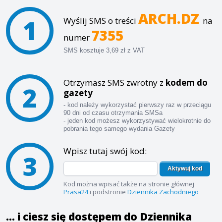
ARCH.DZ
1
Wyślij SMS o treści
na
7355
numer
SMS kosztuje 3,69 zł z VAT
Otrzymasz SMS zwrotny z
kodem do
2
gazety
- kod należy wykorzystać pierwszy raz w przeciągu
90 dni od czasu otrzymania SMSa
- jeden kod możesz wykorzystywać wielokrotnie do
pobrania tego samego wydania Gazety
Wpisz tutaj swój kod:
3
Aktywuj kod
Kod można wpisać także na stronie głównej
Prasa24
i podstronie
Dziennika Zachodniego
... i ciesz się dostępem do Dziennika