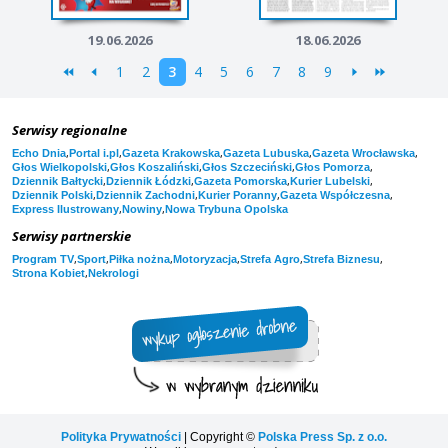
19.06.2026
18.06.2026
1
2
3
4
5
6
7
8
9
Serwisy regionalne
,
,
,
,
,
Echo Dnia
Portal i.pl
Gazeta Krakowska
Gazeta Lubuska
Gazeta Wrocławska
,
,
,
,
Głos Wielkopolski
Głos Koszaliński
Głos Szczeciński
Głos Pomorza
,
,
,
,
Dziennik Bałtycki
Dziennik Łódzki
Gazeta Pomorska
Kurier Lubelski
,
,
,
,
Dziennik Polski
Dziennik Zachodni
Kurier Poranny
Gazeta Współczesna
,
,
Express Ilustrowany
Nowiny
Nowa Trybuna Opolska
Serwisy partnerskie
,
,
,
,
,
,
Program TV
Sport
Piłka nożna
Motoryzacja
Strefa Agro
Strefa Biznesu
,
Strona Kobiet
Nekrologi
Polityka Prywatności
| Copyright ©
Polska Press Sp. z o.o.