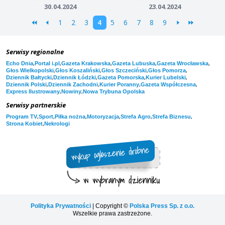
30.04.2024
23.04.2024
1
2
3
4
5
6
7
8
9
Serwisy regionalne
,
,
,
,
,
Echo Dnia
Portal i.pl
Gazeta Krakowska
Gazeta Lubuska
Gazeta Wrocławska
,
,
,
,
Głos Wielkopolski
Głos Koszaliński
Głos Szczeciński
Głos Pomorza
,
,
,
,
Dziennik Bałtycki
Dziennik Łódzki
Gazeta Pomorska
Kurier Lubelski
,
,
,
,
Dziennik Polski
Dziennik Zachodni
Kurier Poranny
Gazeta Współczesna
,
,
Express Ilustrowany
Nowiny
Nowa Trybuna Opolska
Serwisy partnerskie
,
,
,
,
,
,
Program TV
Sport
Piłka nożna
Motoryzacja
Strefa Agro
Strefa Biznesu
,
Strona Kobiet
Nekrologi
Polityka Prywatności
| Copyright ©
Polska Press Sp. z o.o.
Wszelkie prawa zastrzeżone.