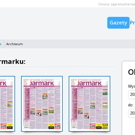
Chcesz zaprenumerow
Gazety
P
k
Archiwum
rmarku:
O
Wys
do: