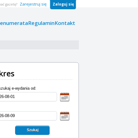
Zarejestruj się
Zaloguj się
ać gazetę?
renumerata
Regulamin
Kontakt
kres
zukaj e-wydania od:
Szukaj