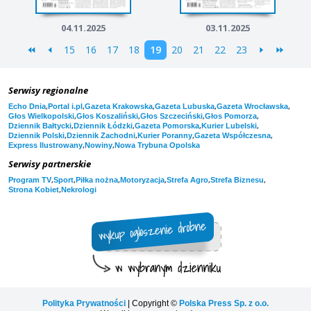
04.11.2025
03.11.2025
15
16
17
18
19
20
21
22
23
Serwisy regionalne
,
,
,
,
,
Echo Dnia
Portal i.pl
Gazeta Krakowska
Gazeta Lubuska
Gazeta Wrocławska
,
,
,
,
Głos Wielkopolski
Głos Koszaliński
Głos Szczeciński
Głos Pomorza
,
,
,
,
Dziennik Bałtycki
Dziennik Łódzki
Gazeta Pomorska
Kurier Lubelski
,
,
,
,
Dziennik Polski
Dziennik Zachodni
Kurier Poranny
Gazeta Współczesna
,
,
Express Ilustrowany
Nowiny
Nowa Trybuna Opolska
Serwisy partnerskie
,
,
,
,
,
,
Program TV
Sport
Piłka nożna
Motoryzacja
Strefa Agro
Strefa Biznesu
,
Strona Kobiet
Nekrologi
Polityka Prywatności
| Copyright ©
Polska Press Sp. z o.o.