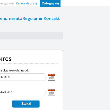
Zarejestruj się
Zaloguj się
ać gazetę?
renumerata
Regulamin
Kontakt
kres
zukaj e-wydania od:
Szukaj