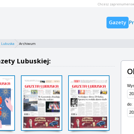
Chcesz zaprenumerow
Gazety
P
 Lubuska
Archiwum
ety Lubuskiej:
O
Wys
do: