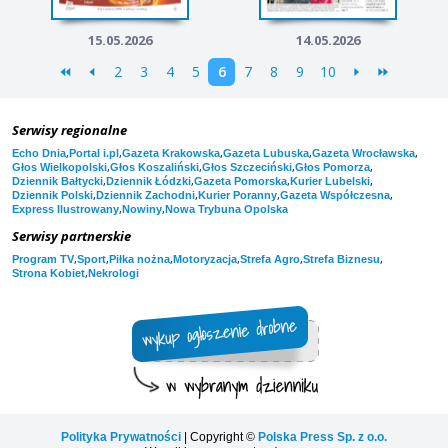
15.05.2026
14.05.2026
2
3
4
5
6
7
8
9
10
Serwisy regionalne
,
,
,
,
,
Echo Dnia
Portal i.pl
Gazeta Krakowska
Gazeta Lubuska
Gazeta Wrocławska
,
,
,
,
Głos Wielkopolski
Głos Koszaliński
Głos Szczeciński
Głos Pomorza
,
,
,
,
Dziennik Bałtycki
Dziennik Łódzki
Gazeta Pomorska
Kurier Lubelski
,
,
,
,
Dziennik Polski
Dziennik Zachodni
Kurier Poranny
Gazeta Współczesna
,
,
Express Ilustrowany
Nowiny
Nowa Trybuna Opolska
Serwisy partnerskie
,
,
,
,
,
,
Program TV
Sport
Piłka nożna
Motoryzacja
Strefa Agro
Strefa Biznesu
,
Strona Kobiet
Nekrologi
Polityka Prywatności
| Copyright ©
Polska Press Sp. z o.o.