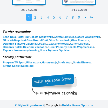
25.07.2026
24.07.2026
1
2
3
4
5
6
7
8
9
Serwisy regionalne
,
,
,
,
,
Echo Dnia
Portal i.pl
Gazeta Krakowska
Gazeta Lubuska
Gazeta Wrocławska
,
,
,
,
Głos Wielkopolski
Głos Koszaliński
Głos Szczeciński
Głos Pomorza
,
,
,
,
Dziennik Bałtycki
Dziennik Łódzki
Gazeta Pomorska
Kurier Lubelski
,
,
,
,
Dziennik Polski
Dziennik Zachodni
Kurier Poranny
Gazeta Współczesna
,
,
Express Ilustrowany
Nowiny
Nowa Trybuna Opolska
Serwisy partnerskie
,
,
,
,
,
,
Program TV
Sport
Piłka nożna
Motoryzacja
Strefa Agro
Strefa Biznesu
,
Strona Kobiet
Nekrologi
Polityka Prywatności
| Copyright ©
Polska Press Sp. z o.o.