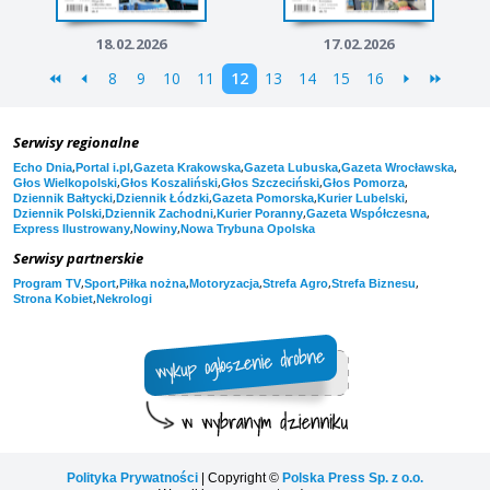
18.02.2026
17.02.2026
8
9
10
11
12
13
14
15
16
Serwisy regionalne
,
,
,
,
,
Echo Dnia
Portal i.pl
Gazeta Krakowska
Gazeta Lubuska
Gazeta Wrocławska
,
,
,
,
Głos Wielkopolski
Głos Koszaliński
Głos Szczeciński
Głos Pomorza
,
,
,
,
Dziennik Bałtycki
Dziennik Łódzki
Gazeta Pomorska
Kurier Lubelski
,
,
,
,
Dziennik Polski
Dziennik Zachodni
Kurier Poranny
Gazeta Współczesna
,
,
Express Ilustrowany
Nowiny
Nowa Trybuna Opolska
Serwisy partnerskie
,
,
,
,
,
,
Program TV
Sport
Piłka nożna
Motoryzacja
Strefa Agro
Strefa Biznesu
,
Strona Kobiet
Nekrologi
Polityka Prywatności
| Copyright ©
Polska Press Sp. z o.o.