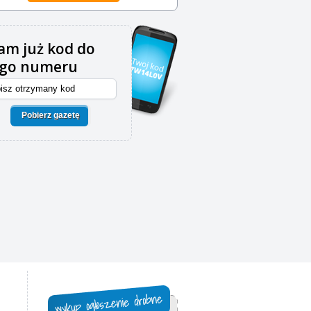
m już kod do
ego numeru
Pobierz gazetę
,