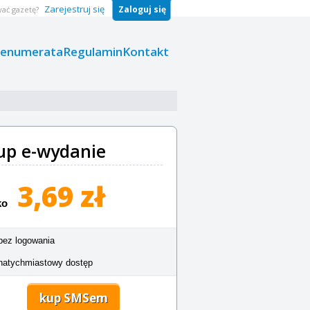
Zarejestruj się
Zaloguj się
ać gazetę?
renumerata
Regulamin
Kontakt
up e-wydanie
3,69 zł
ko
bez logowania
natychmiastowy dostęp
kup SMSem