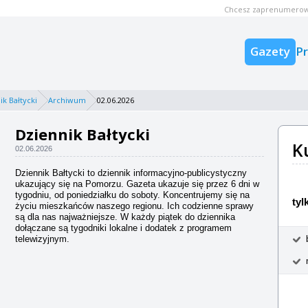
Chcesz zaprenumerow
Gazety
P
ik Bałtycki
Archiwum
02.06.2026
Dziennik Bałtycki
K
02.06.2026
Dziennik Bałtycki to dziennik informacyjno-publicystyczny
ukazujący się na Pomorzu. Gazeta ukazuje się przez 6 dni w
tygodniu, od poniedziałku do soboty. Koncentrujemy się na
tyl
życiu mieszkańców naszego regionu. Ich codzienne sprawy
są dla nas najważniejsze. W każdy piątek do dziennika
dołączane są tygodniki lokalne i dodatek z programem
telewizyjnym.