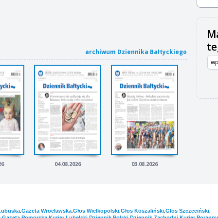
Ma
t
archiwum Dziennika Bałtyckiego
26
04.08.2026
03.08.2026
,
,
,
,
,
Lubuska
Gazeta Wrocławska
Głos Wielkopolski
Głos Koszaliński
Głos Szczeciński
,
,
,
,
,
i
Gazeta Pomorska
Kurier Lubelski
Dziennik Polski
Dziennik Zachodni
Kurier Poranny