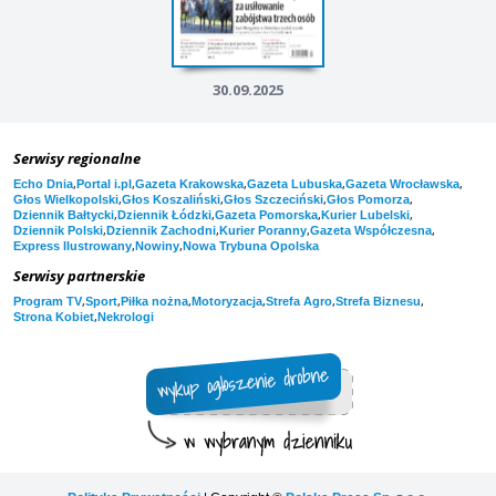
30.09.2025
Serwisy regionalne
,
,
,
,
,
Echo Dnia
Portal i.pl
Gazeta Krakowska
Gazeta Lubuska
Gazeta Wrocławska
,
,
,
,
Głos Wielkopolski
Głos Koszaliński
Głos Szczeciński
Głos Pomorza
,
,
,
,
Dziennik Bałtycki
Dziennik Łódzki
Gazeta Pomorska
Kurier Lubelski
,
,
,
,
Dziennik Polski
Dziennik Zachodni
Kurier Poranny
Gazeta Współczesna
,
,
Express Ilustrowany
Nowiny
Nowa Trybuna Opolska
Serwisy partnerskie
,
,
,
,
,
,
Program TV
Sport
Piłka nożna
Motoryzacja
Strefa Agro
Strefa Biznesu
,
Strona Kobiet
Nekrologi