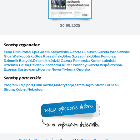
30.09.2025
Serwisy regionalne
,
,
,
,
,
Echo Dnia
Portal i.pl
Gazeta Krakowska
Gazeta Lubuska
Gazeta Wrocławska
,
,
,
,
Głos Wielkopolski
Głos Koszaliński
Głos Szczeciński
Głos Pomorza
,
,
,
,
Dziennik Bałtycki
Dziennik Łódzki
Gazeta Pomorska
Kurier Lubelski
,
,
,
,
Dziennik Polski
Dziennik Zachodni
Kurier Poranny
Gazeta Współczesna
,
,
Express Ilustrowany
Nowiny
Nowa Trybuna Opolska
Serwisy partnerskie
,
,
,
,
,
,
Program TV
Sport
Piłka nożna
Motoryzacja
Strefa Agro
Strefa Biznesu
,
Strona Kobiet
Nekrologi