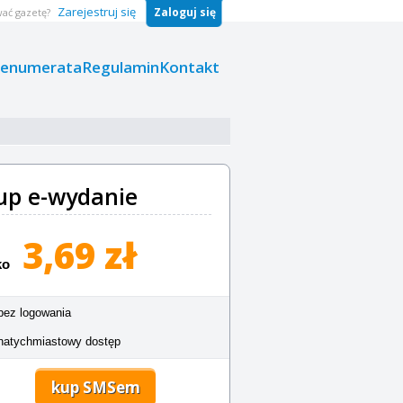
Zarejestruj się
Zaloguj się
ać gazetę?
renumerata
Regulamin
Kontakt
up e-wydanie
3,69 zł
ko
bez logowania
natychmiastowy dostęp
kup SMSem