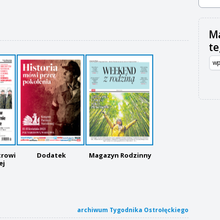
Ma
t
trowi
Dodatek
Magazyn Rodzinny
ej
archiwum Tygodnika Ostrołęckiego