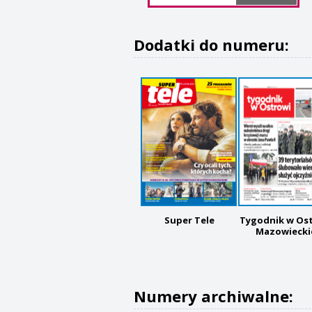
Dodatki do numeru:
Super Tele
Tygodnik w Os
Mazowiecki
Numery archiwalne: