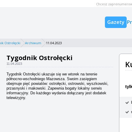
Chcesz zaprenumerow
Gazety
P
ik Ostrołęcki
Archiwum
11.04.2023
Tygodnik Ostrołęcki
K
11.04.2023
Tygodnik Ostrołęcki ukazuje się we wtorek na terenie
północno-wschodniego Mazowsza. Swoim zasięgiem
obejmuje pięć powiatów: ostrołęcki, ostrowski, wyszkowski,
tyl
przasnyski i makowski. Zapewnia bogaty lokalny serwis
informacyjny. Do każdego wydania dołączany jest dodatek
telewizyjny.