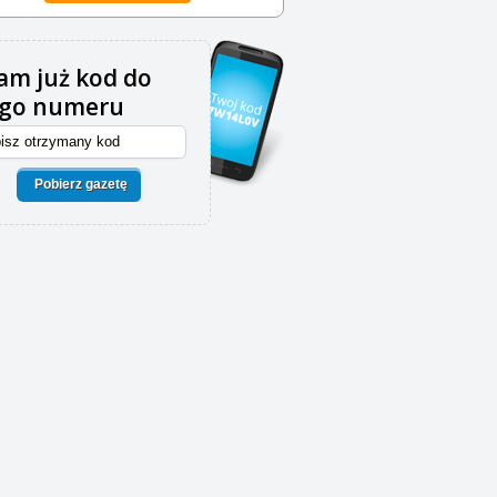
m już kod do
ego numeru
Pobierz gazetę