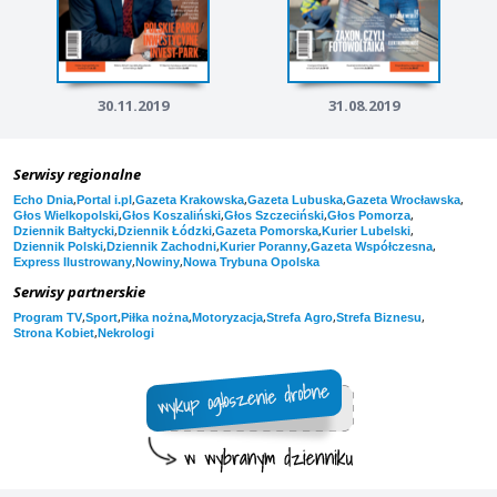
30.11.2019
31.08.2019
Serwisy regionalne
,
,
,
,
,
Echo Dnia
Portal i.pl
Gazeta Krakowska
Gazeta Lubuska
Gazeta Wrocławska
,
,
,
,
Głos Wielkopolski
Głos Koszaliński
Głos Szczeciński
Głos Pomorza
,
,
,
,
Dziennik Bałtycki
Dziennik Łódzki
Gazeta Pomorska
Kurier Lubelski
,
,
,
,
Dziennik Polski
Dziennik Zachodni
Kurier Poranny
Gazeta Współczesna
,
,
Express Ilustrowany
Nowiny
Nowa Trybuna Opolska
Serwisy partnerskie
,
,
,
,
,
,
Program TV
Sport
Piłka nożna
Motoryzacja
Strefa Agro
Strefa Biznesu
,
Strona Kobiet
Nekrologi