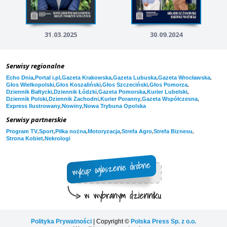
31.03.2025
30.09.2024
Serwisy regionalne
,
,
,
,
,
Echo Dnia
Portal i.pl
Gazeta Krakowska
Gazeta Lubuska
Gazeta Wrocławska
,
,
,
,
Głos Wielkopolski
Głos Koszaliński
Głos Szczeciński
Głos Pomorza
,
,
,
,
Dziennik Bałtycki
Dziennik Łódzki
Gazeta Pomorska
Kurier Lubelski
,
,
,
,
Dziennik Polski
Dziennik Zachodni
Kurier Poranny
Gazeta Współczesna
,
,
Express Ilustrowany
Nowiny
Nowa Trybuna Opolska
Serwisy partnerskie
,
,
,
,
,
,
Program TV
Sport
Piłka nożna
Motoryzacja
Strefa Agro
Strefa Biznesu
,
Strona Kobiet
Nekrologi
Polityka Prywatności
| Copyright ©
Polska Press Sp. z o.o.