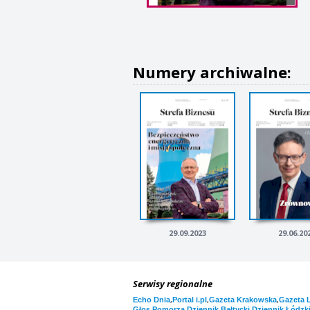
Numery archiwalne:
29.09.2023
29.06.20
Serwisy regionalne
,
,
,
Echo Dnia
Portal i.pl
Gazeta Krakowska
Gazeta 
,
,
Głos Pomorza
Dziennik Bałtycki
Dziennik Łódzk