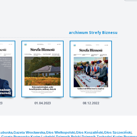
archiwum Strefy Biznesu
23
01.04.2023
08.12.2022
,
,
,
,
,
Lubuska
Gazeta Wrocławska
Głos Wielkopolski
Głos Koszaliński
Głos Szczeciński
,
,
,
,
,
i
Gazeta Pomorska
Kurier Lubelski
Dziennik Polski
Dziennik Zachodni
Kurier Poranny