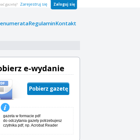
Zarejestruj się
Zaloguj się
ać gazetę?
renumerata
Regulamin
Kontakt
obierz e-wydanie
Pobierz gazetę
gazeta w formacie pdf
do odczytania gazety potrzebujesz
czytnika pdf, np. Acrobat Reader