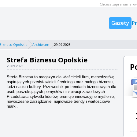
Chcesz zaprenumerow
Gazety
P
 Biznesu Opolskie
Archiwum
29.09.2023
Strefa Biznesu Opolskie
P
29.09.2023
Strefa Biznesu to magazyn dla właścicieli firm, menedżerów,
aspirujących przedstawicieli średniego oraz małego biznesu,
ludzi nauki i kultury. Przewodnik po trendach biznesowych dla
osób poszukujących pomysłów i inspiracji zawodowych.
Przedstawia sylwetki liderów, promuje innowacyjne myślenie,
nowoczesne zarządzanie, najnowsze trendy i wartościowe
marki.