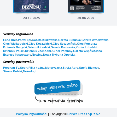
24.10.2025
30.06.2025
Serwisy regionalne
,
,
,
,
,
Echo Dnia
Portal i.pl
Gazeta Krakowska
Gazeta Lubuska
Gazeta Wrocławska
,
,
,
,
Głos Wielkopolski
Głos Koszaliński
Głos Szczeciński
Głos Pomorza
,
,
,
,
Dziennik Bałtycki
Dziennik Łódzki
Gazeta Pomorska
Kurier Lubelski
,
,
,
,
Dziennik Polski
Dziennik Zachodni
Kurier Poranny
Gazeta Współczesna
,
,
Express Ilustrowany
Nowiny
Nowa Trybuna Opolska
Serwisy partnerskie
,
,
,
,
,
,
Program TV
Sport
Piłka nożna
Motoryzacja
Strefa Agro
Strefa Biznesu
,
Strona Kobiet
Nekrologi
Polityka Prywatności
| Copyright ©
Polska Press Sp. z o.o.