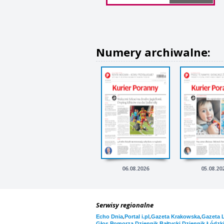
Numery archiwalne:
06.08.2026
05.08.20
Serwisy regionalne
,
,
,
Echo Dnia
Portal i.pl
Gazeta Krakowska
Gazeta 
,
,
Głos Pomorza
Dziennik Bałtycki
Dziennik Łódzk