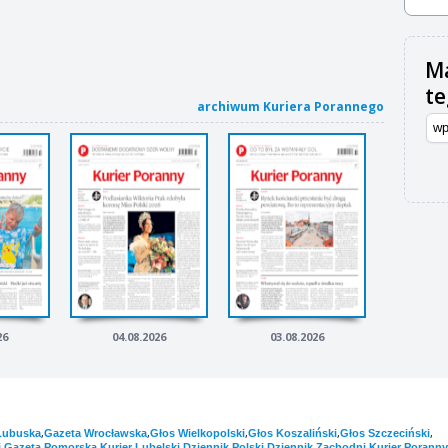
Ma
t
archiwum Kuriera Porannego
26
04.08.2026
03.08.2026
,
,
,
,
,
Lubuska
Gazeta Wrocławska
Głos Wielkopolski
Głos Koszaliński
Głos Szczeciński
,
,
,
,
,
i
Gazeta Pomorska
Kurier Lubelski
Dziennik Polski
Dziennik Zachodni
Kurier Poranny