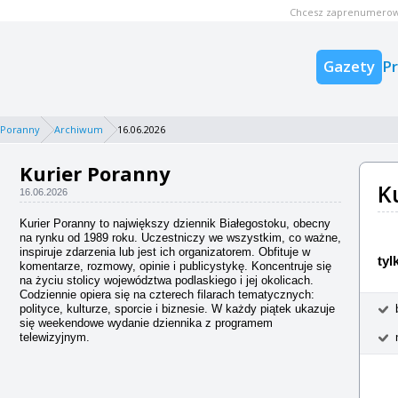
Chcesz zaprenumerow
Gazety
P
 Poranny
Archiwum
16.06.2026
Kurier Poranny
K
16.06.2026
Kurier Poranny to największy dziennik Białegostoku, obecny
na rynku od 1989 roku. Uczestniczy we wszystkim, co ważne,
inspiruje zdarzenia lub jest ich organizatorem. Obfituje w
tyl
komentarze, rozmowy, opinie i publicystykę. Koncentruje się
na życiu stolicy województwa podlaskiego i jej okolicach.
Codziennie opiera się na czterech filarach tematycznych:
polityce, kulturze, sporcie i biznesie. W każdy piątek ukazuje
się weekendowe wydanie dziennika z programem
telewizyjnym.