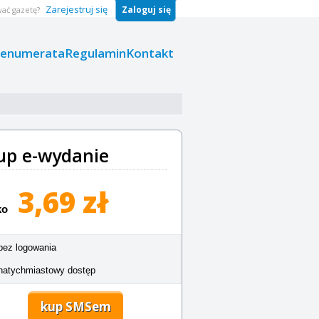
Zarejestruj się
Zaloguj się
ać gazetę?
renumerata
Regulamin
Kontakt
up e-wydanie
3,69 zł
ko
bez logowania
natychmiastowy dostęp
kup SMSem