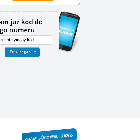
m już kod do
ego numeru
Pobierz gazetę
,