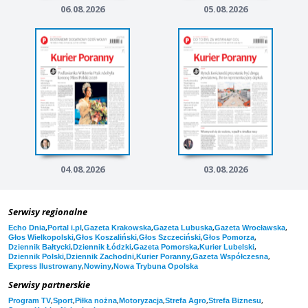
06.08.2026
05.08.2026
04.08.2026
03.08.2026
Serwisy regionalne
,
,
,
,
,
Echo Dnia
Portal i.pl
Gazeta Krakowska
Gazeta Lubuska
Gazeta Wrocławska
,
,
,
,
Głos Wielkopolski
Głos Koszaliński
Głos Szczeciński
Głos Pomorza
,
,
,
,
Dziennik Bałtycki
Dziennik Łódzki
Gazeta Pomorska
Kurier Lubelski
,
,
,
,
Dziennik Polski
Dziennik Zachodni
Kurier Poranny
Gazeta Współczesna
,
,
Express Ilustrowany
Nowiny
Nowa Trybuna Opolska
Serwisy partnerskie
,
,
,
,
,
,
Program TV
Sport
Piłka nożna
Motoryzacja
Strefa Agro
Strefa Biznesu