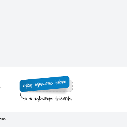
,
one.