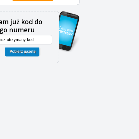
m już kod do
ego numeru
Pobierz gazetę