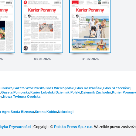
26
03.08.2026
31.07.2026
,
,
,
,
,
Lubuska
Gazeta Wrocławska
Głos Wielkopolski
Głos Koszaliński
Głos Szczeciński
,
,
,
,
,
i
Gazeta Pomorska
Kurier Lubelski
Dziennik Polski
Dziennik Zachodni
Kurier Poranny
,
ny
Nowa Trybuna Opolska
,
,
,
a Agro
Strefa Biznesu
Strona Kobiet
Nekrologi
ityka Prywatności
| Copyright ©
Polska Press Sp. z o.o.
Wszelkie prawa zastrzeż