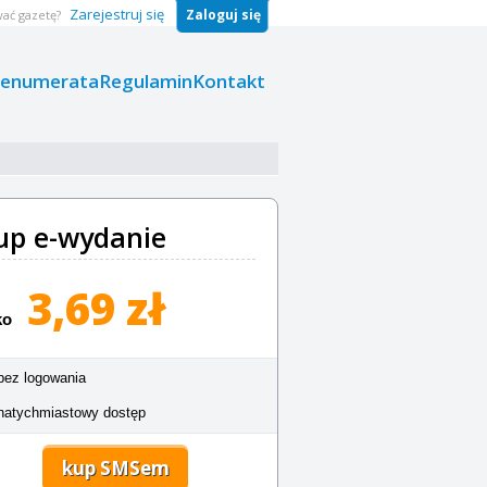
Zarejestruj się
Zaloguj się
ać gazetę?
renumerata
Regulamin
Kontakt
up e-wydanie
3,69 zł
ko
bez logowania
natychmiastowy dostęp
kup SMSem