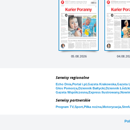
05.08.2026
04.08.20
Serwisy regionalne
,
,
,
Echo Dnia
Portal i.pl
Gazeta Krakowska
Gazeta 
,
,
Głos Pomorza
Dziennik Bałtycki
Dziennik Łódzk
,
,
Gazeta Współczesna
Express Ilustrowany
Nowi
Serwisy partnerskie
,
,
,
,
Program TV
Sport
Piłka nożna
Motoryzacja
Stref
Pol