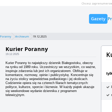
Chcesz zaprenumerow
Gazety
P
 Poranny
Archiwum
19.12.2025
Kurier Poranny
K
19.12.2025
Kurier Poranny to największy dziennik Białegostoku, obecny
na rynku od 1989 roku. Uczestniczy we wszystkim, co ważne,
inspiruje zdarzenia lub jest ich organizatorem. Obfituje w
tyl
komentarze, rozmowy, opinie i publicystykę. Koncentruje się
na życiu stolicy województwa podlaskiego i jej okolicach.
Codziennie opiera się na czterech filarach tematycznych:
polityce, kulturze, sporcie i biznesie. W każdy piątek ukazuje
się weekendowe wydanie dziennika z programem
telewizyjnym.