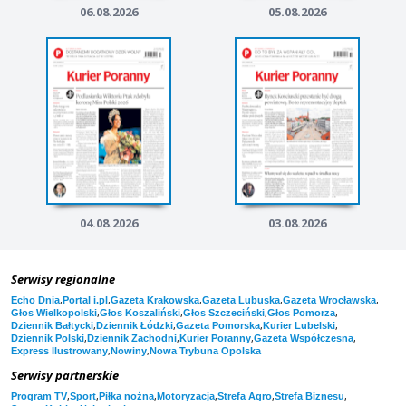
06.08.2026
05.08.2026
04.08.2026
03.08.2026
Serwisy regionalne
,
,
,
,
,
Echo Dnia
Portal i.pl
Gazeta Krakowska
Gazeta Lubuska
Gazeta Wrocławska
,
,
,
,
Głos Wielkopolski
Głos Koszaliński
Głos Szczeciński
Głos Pomorza
,
,
,
,
Dziennik Bałtycki
Dziennik Łódzki
Gazeta Pomorska
Kurier Lubelski
,
,
,
,
Dziennik Polski
Dziennik Zachodni
Kurier Poranny
Gazeta Współczesna
,
,
Express Ilustrowany
Nowiny
Nowa Trybuna Opolska
Serwisy partnerskie
,
,
,
,
,
,
Program TV
Sport
Piłka nożna
Motoryzacja
Strefa Agro
Strefa Biznesu