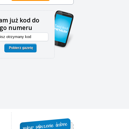
m już kod do
ego numeru
Pobierz gazetę
,