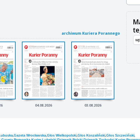
Ma
t
archiwum Kuriera Porannego
26
04.08.2026
03.08.2026
,
,
,
,
,
Lubuska
Gazeta Wrocławska
Głos Wielkopolski
Głos Koszaliński
Głos Szczeciński
,
,
,
,
,
i
Gazeta Pomorska
Kurier Lubelski
Dziennik Polski
Dziennik Zachodni
Kurier Poranny