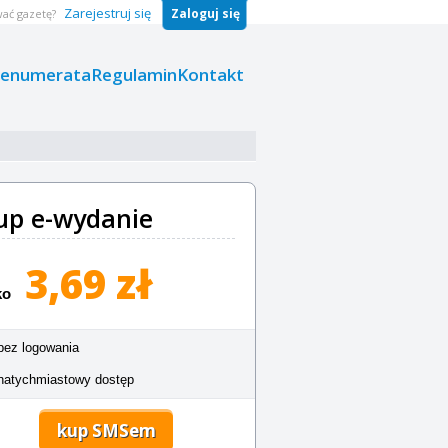
Zarejestruj się
Zaloguj się
ać gazetę?
renumerata
Regulamin
Kontakt
up e-wydanie
3,69 zł
ko
bez logowania
natychmiastowy dostęp
kup SMSem