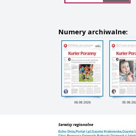
Numery archiwalne:
06.08.2026
05.08.20
Serwisy regionalne
,
,
,
Echo Dnia
Portal i.pl
Gazeta Krakowska
Gazeta 
,
,
Głos Pomorza
Dziennik Bałtycki
Dziennik Łódzk