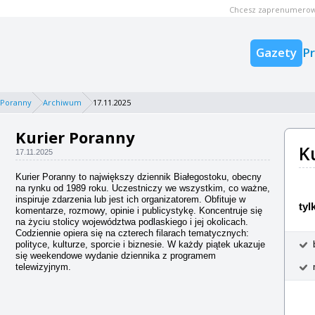
Chcesz zaprenumerow
Gazety
P
 Poranny
Archiwum
17.11.2025
Kurier Poranny
K
17.11.2025
Kurier Poranny to największy dziennik Białegostoku, obecny
na rynku od 1989 roku. Uczestniczy we wszystkim, co ważne,
inspiruje zdarzenia lub jest ich organizatorem. Obfituje w
tyl
komentarze, rozmowy, opinie i publicystykę. Koncentruje się
na życiu stolicy województwa podlaskiego i jej okolicach.
Codziennie opiera się na czterech filarach tematycznych:
polityce, kulturze, sporcie i biznesie. W każdy piątek ukazuje
się weekendowe wydanie dziennika z programem
telewizyjnym.