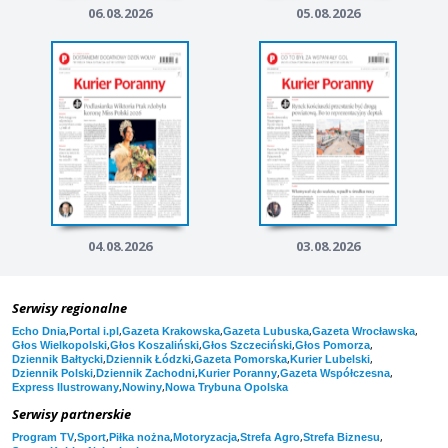
06.08.2026
05.08.2026
04.08.2026
03.08.2026
Serwisy regionalne
,
,
,
,
,
Echo Dnia
Portal i.pl
Gazeta Krakowska
Gazeta Lubuska
Gazeta Wrocławska
,
,
,
,
Głos Wielkopolski
Głos Koszaliński
Głos Szczeciński
Głos Pomorza
,
,
,
,
Dziennik Bałtycki
Dziennik Łódzki
Gazeta Pomorska
Kurier Lubelski
,
,
,
,
Dziennik Polski
Dziennik Zachodni
Kurier Poranny
Gazeta Współczesna
,
,
Express Ilustrowany
Nowiny
Nowa Trybuna Opolska
Serwisy partnerskie
,
,
,
,
,
,
Program TV
Sport
Piłka nożna
Motoryzacja
Strefa Agro
Strefa Biznesu