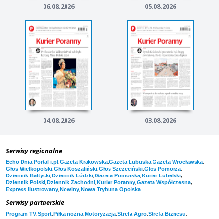
06.08.2026
05.08.2026
04.08.2026
03.08.2026
Serwisy regionalne
,
,
,
,
,
Echo Dnia
Portal i.pl
Gazeta Krakowska
Gazeta Lubuska
Gazeta Wrocławska
,
,
,
,
Głos Wielkopolski
Głos Koszaliński
Głos Szczeciński
Głos Pomorza
,
,
,
,
Dziennik Bałtycki
Dziennik Łódzki
Gazeta Pomorska
Kurier Lubelski
,
,
,
,
Dziennik Polski
Dziennik Zachodni
Kurier Poranny
Gazeta Współczesna
,
,
Express Ilustrowany
Nowiny
Nowa Trybuna Opolska
Serwisy partnerskie
,
,
,
,
,
,
Program TV
Sport
Piłka nożna
Motoryzacja
Strefa Agro
Strefa Biznesu