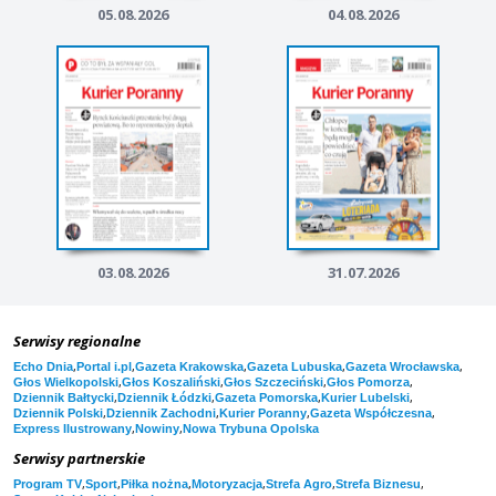
05.08.2026
04.08.2026
03.08.2026
31.07.2026
Serwisy regionalne
,
,
,
,
,
Echo Dnia
Portal i.pl
Gazeta Krakowska
Gazeta Lubuska
Gazeta Wrocławska
,
,
,
,
Głos Wielkopolski
Głos Koszaliński
Głos Szczeciński
Głos Pomorza
,
,
,
,
Dziennik Bałtycki
Dziennik Łódzki
Gazeta Pomorska
Kurier Lubelski
,
,
,
,
Dziennik Polski
Dziennik Zachodni
Kurier Poranny
Gazeta Współczesna
,
,
Express Ilustrowany
Nowiny
Nowa Trybuna Opolska
Serwisy partnerskie
,
,
,
,
,
,
Program TV
Sport
Piłka nożna
Motoryzacja
Strefa Agro
Strefa Biznesu