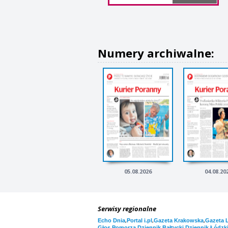
Numery archiwalne:
05.08.2026
04.08.20
Serwisy regionalne
,
,
,
Echo Dnia
Portal i.pl
Gazeta Krakowska
Gazeta 
,
,
Głos Pomorza
Dziennik Bałtycki
Dziennik Łódzk