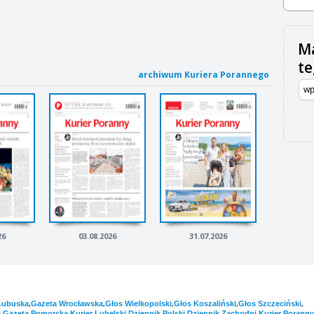
Ma
t
archiwum Kuriera Porannego
26
03.08.2026
31.07.2026
,
,
,
,
,
Lubuska
Gazeta Wrocławska
Głos Wielkopolski
Głos Koszaliński
Głos Szczeciński
,
,
,
,
,
i
Gazeta Pomorska
Kurier Lubelski
Dziennik Polski
Dziennik Zachodni
Kurier Poranny