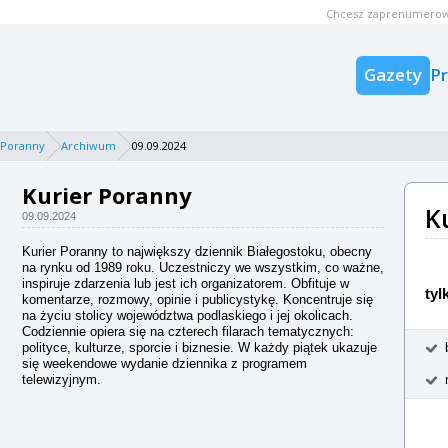
Chcesz zaprenumerow
Gazety
P
 Poranny
Archiwum
09.09.2024
Kurier Poranny
K
09.09.2024
Kurier Poranny to największy dziennik Białegostoku, obecny
na rynku od 1989 roku. Uczestniczy we wszystkim, co ważne,
inspiruje zdarzenia lub jest ich organizatorem. Obfituje w
tyl
komentarze, rozmowy, opinie i publicystykę. Koncentruje się
na życiu stolicy województwa podlaskiego i jej okolicach.
Codziennie opiera się na czterech filarach tematycznych:
polityce, kulturze, sporcie i biznesie. W każdy piątek ukazuje
się weekendowe wydanie dziennika z programem
telewizyjnym.