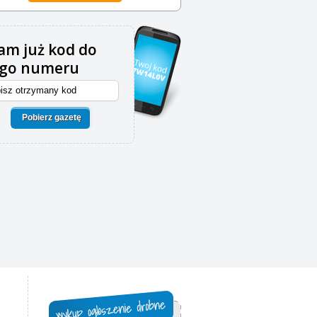
m już kod do
ego numeru
Pobierz gazetę
,