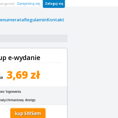
Zarejestruj się
Zaloguj się
ać gazetę?
renumerata
Regulamin
Kontakt
up e-wydanie
3,69 zł
ko
bez logowania
natychmiastowy dostęp
kup SMSem