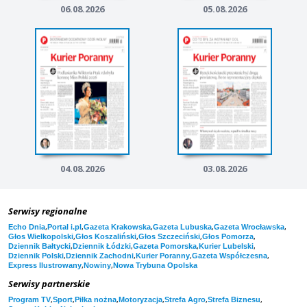
06.08.2026
05.08.2026
04.08.2026
03.08.2026
Serwisy regionalne
,
,
,
,
,
Echo Dnia
Portal i.pl
Gazeta Krakowska
Gazeta Lubuska
Gazeta Wrocławska
,
,
,
,
Głos Wielkopolski
Głos Koszaliński
Głos Szczeciński
Głos Pomorza
,
,
,
,
Dziennik Bałtycki
Dziennik Łódzki
Gazeta Pomorska
Kurier Lubelski
,
,
,
,
Dziennik Polski
Dziennik Zachodni
Kurier Poranny
Gazeta Współczesna
,
,
Express Ilustrowany
Nowiny
Nowa Trybuna Opolska
Serwisy partnerskie
,
,
,
,
,
,
Program TV
Sport
Piłka nożna
Motoryzacja
Strefa Agro
Strefa Biznesu