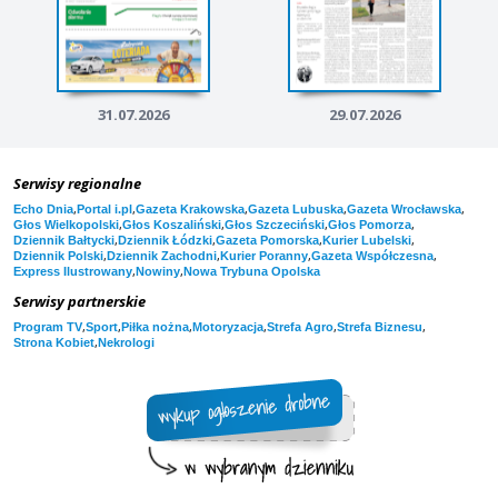
31.07.2026
29.07.2026
Serwisy regionalne
,
,
,
,
,
Echo Dnia
Portal i.pl
Gazeta Krakowska
Gazeta Lubuska
Gazeta Wrocławska
,
,
,
,
Głos Wielkopolski
Głos Koszaliński
Głos Szczeciński
Głos Pomorza
,
,
,
,
Dziennik Bałtycki
Dziennik Łódzki
Gazeta Pomorska
Kurier Lubelski
,
,
,
,
Dziennik Polski
Dziennik Zachodni
Kurier Poranny
Gazeta Współczesna
,
,
Express Ilustrowany
Nowiny
Nowa Trybuna Opolska
Serwisy partnerskie
,
,
,
,
,
,
Program TV
Sport
Piłka nożna
Motoryzacja
Strefa Agro
Strefa Biznesu
,
Strona Kobiet
Nekrologi