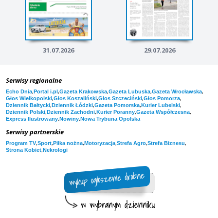
31.07.2026
29.07.2026
Serwisy regionalne
,
,
,
,
,
Echo Dnia
Portal i.pl
Gazeta Krakowska
Gazeta Lubuska
Gazeta Wrocławska
,
,
,
,
Głos Wielkopolski
Głos Koszaliński
Głos Szczeciński
Głos Pomorza
,
,
,
,
Dziennik Bałtycki
Dziennik Łódzki
Gazeta Pomorska
Kurier Lubelski
,
,
,
,
Dziennik Polski
Dziennik Zachodni
Kurier Poranny
Gazeta Współczesna
,
,
Express Ilustrowany
Nowiny
Nowa Trybuna Opolska
Serwisy partnerskie
,
,
,
,
,
,
Program TV
Sport
Piłka nożna
Motoryzacja
Strefa Agro
Strefa Biznesu
,
Strona Kobiet
Nekrologi