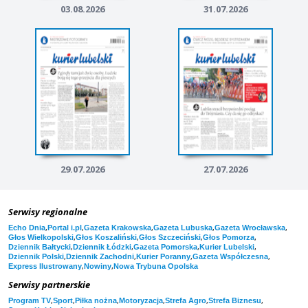
03.08.2026
31.07.2026
29.07.2026
27.07.2026
Serwisy regionalne
,
,
,
,
,
Echo Dnia
Portal i.pl
Gazeta Krakowska
Gazeta Lubuska
Gazeta Wrocławska
,
,
,
,
Głos Wielkopolski
Głos Koszaliński
Głos Szczeciński
Głos Pomorza
,
,
,
,
Dziennik Bałtycki
Dziennik Łódzki
Gazeta Pomorska
Kurier Lubelski
,
,
,
,
Dziennik Polski
Dziennik Zachodni
Kurier Poranny
Gazeta Współczesna
,
,
Express Ilustrowany
Nowiny
Nowa Trybuna Opolska
Serwisy partnerskie
,
,
,
,
,
,
Program TV
Sport
Piłka nożna
Motoryzacja
Strefa Agro
Strefa Biznesu