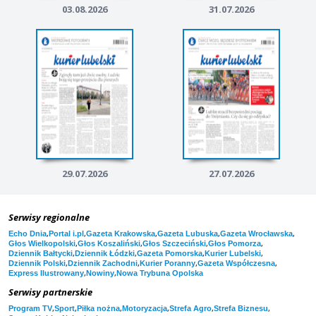
03.08.2026
31.07.2026
29.07.2026
27.07.2026
Serwisy regionalne
,
,
,
,
,
Echo Dnia
Portal i.pl
Gazeta Krakowska
Gazeta Lubuska
Gazeta Wrocławska
,
,
,
,
Głos Wielkopolski
Głos Koszaliński
Głos Szczeciński
Głos Pomorza
,
,
,
,
Dziennik Bałtycki
Dziennik Łódzki
Gazeta Pomorska
Kurier Lubelski
,
,
,
,
Dziennik Polski
Dziennik Zachodni
Kurier Poranny
Gazeta Współczesna
,
,
Express Ilustrowany
Nowiny
Nowa Trybuna Opolska
Serwisy partnerskie
,
,
,
,
,
,
Program TV
Sport
Piłka nożna
Motoryzacja
Strefa Agro
Strefa Biznesu