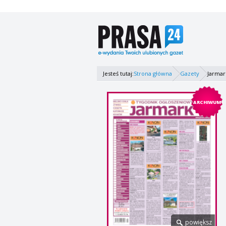
Jesteś tutaj:
Strona główna
Gazety
Jarmar
ARCHIWUM
powiększ