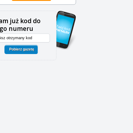
m już kod do
ego numeru
Pobierz gazetę