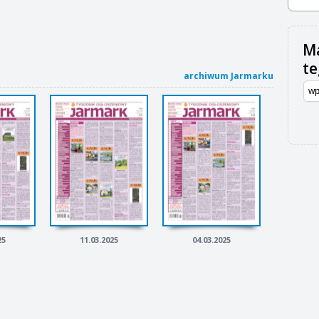
Ma
t
archiwum Jarmarku
25
11.03.2025
04.03.2025