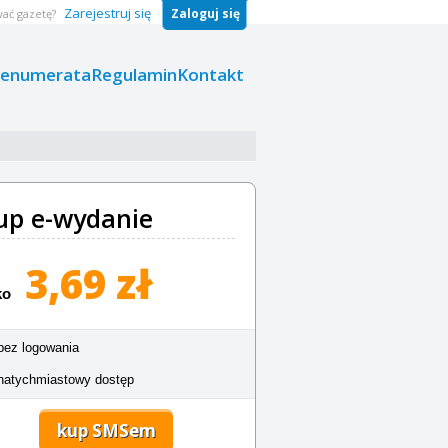
Zarejestruj się
Zaloguj się
ać gazetę?
renumerata
Regulamin
Kontakt
up e-wydanie
3,69 zł
ko
bez logowania
natychmiastowy dostęp
kup SMSem