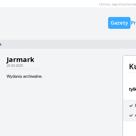
Chcesz zaprenumerow
Gazety
P
k
Jarmark
K
25.03.2025
Wydania archiwalne.
tyl