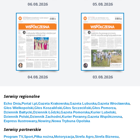
06.08.2026
05.08.2026
04.08.2026
03.08.2026
Serwisy regionalne
,
,
,
,
,
Echo Dnia
Portal i.pl
Gazeta Krakowska
Gazeta Lubuska
Gazeta Wrocławska
,
,
,
,
Głos Wielkopolski
Głos Koszaliński
Głos Szczeciński
Głos Pomorza
,
,
,
,
Dziennik Bałtycki
Dziennik Łódzki
Gazeta Pomorska
Kurier Lubelski
,
,
,
,
Dziennik Polski
Dziennik Zachodni
Kurier Poranny
Gazeta Współczesna
,
,
Express Ilustrowany
Nowiny
Nowa Trybuna Opolska
Serwisy partnerskie
,
,
,
,
,
,
Program TV
Sport
Piłka nożna
Motoryzacja
Strefa Agro
Strefa Biznesu