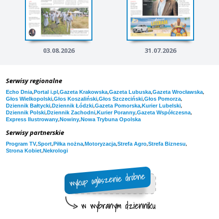
03.08.2026
31.07.2026
Serwisy regionalne
,
,
,
,
,
Echo Dnia
Portal i.pl
Gazeta Krakowska
Gazeta Lubuska
Gazeta Wrocławska
,
,
,
,
Głos Wielkopolski
Głos Koszaliński
Głos Szczeciński
Głos Pomorza
,
,
,
,
Dziennik Bałtycki
Dziennik Łódzki
Gazeta Pomorska
Kurier Lubelski
,
,
,
,
Dziennik Polski
Dziennik Zachodni
Kurier Poranny
Gazeta Współczesna
,
,
Express Ilustrowany
Nowiny
Nowa Trybuna Opolska
Serwisy partnerskie
,
,
,
,
,
,
Program TV
Sport
Piłka nożna
Motoryzacja
Strefa Agro
Strefa Biznesu
,
Strona Kobiet
Nekrologi